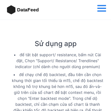
DataFeed
Sử dụng app
để tắt bật support/ resistance, bấm nút Cài
đặt, Chọn "Support/ Resistance/ Trendlines"
indicator (chỉ dành cho người dùng premium)
để chạy chế độ backtest, đầu tiên cần chọn
khung thời gian tối thiểu là m15, chế độ backtest
không hỗ trợ khung bé hơn m15, sau đó ấn-và-
giữ trên cửa sổ chart để bật context menu, rồi
chọn "Enter backtest mode". Trong chế dộ
backtest, chỉ cần chạm cửa sổ chart là thanh
điều khiển tốc độ backtest sẽ hiện ra. Để thoát