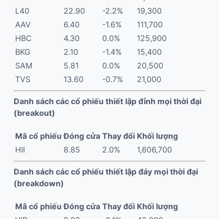
L40
22.90
-2.2%
19,300
AAV
6.40
-1.6%
111,700
HBC
4.30
0.0%
125,900
BKG
2.10
-1.4%
15,400
SAM
5.81
0.0%
20,500
TVS
13.60
-0.7%
21,000
Danh sách các cổ phiếu thiết lập đỉnh mọi thời đại
(breakout)
Mã cổ phiếu
Đóng cửa
Thay đổi
Khối lượng
HII
8.85
2.0%
1,606,700
Danh sách các cổ phiếu thiết lập đáy mọi thời đại
(breakdown)
Mã cổ phiếu
Đóng cửa
Thay đổi
Khối lượng