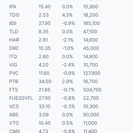
IPA
15.40
0.0%
15,900
TDG
2.53
4.3%
18,200
BSI
27.95
-0.9%
185,100
TLD
8.35
0.0%
47,100
HAR
2.91
-2.1%
14,600
DRC
10.35
-1.0%
45,000
ITQ
2.60
0.0%
14,900
VIG
4.20
-2.4%
10,700
PVC
11.60
-0.9%
127,900
PTB
34.50
2.9%
16,700
FTS
21.85
-0.7%
504,700
FUESSVFL
27.95
-0.8%
22,700
VCS
33.10
-0.3%
10,300
ABS
3.09
0.0%
90,000
VTO
10.45
0.5%
11,000
CMX
4.73
-0.8%
11,400