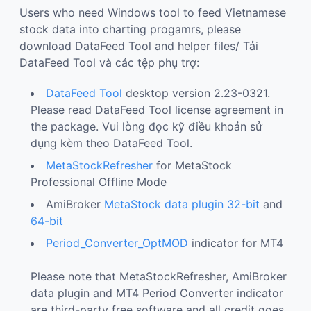
Users who need Windows tool to feed Vietnamese
stock data into charting progamrs, please
download DataFeed Tool and helper files/ Tải
DataFeed Tool và các tệp phụ trợ:
DataFeed Tool
desktop version 2.23-0321.
Please read DataFeed Tool license agreement in
the package. Vui lòng đọc kỹ điều khoản sử
dụng kèm theo DataFeed Tool.
MetaStockRefresher
for MetaStock
Professional Offline Mode
AmiBroker
MetaStock data plugin 32-bit
and
64-bit
Period_Converter_OptMOD
indicator for MT4
Please note that MetaStockRefresher, AmiBroker
data plugin and MT4 Period Converter indicator
are third-party free software and all credit goes