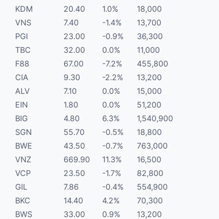
KDM
20.40
1.0%
18,000
VNS
7.40
-1.4%
13,700
PGI
23.00
-0.9%
36,300
TBC
32.00
0.0%
11,000
F88
67.00
-7.2%
455,800
CIA
9.30
-2.2%
13,200
ALV
7.10
0.0%
15,000
EIN
1.80
0.0%
51,200
BIG
4.80
6.3%
1,540,900
SGN
55.70
-0.5%
18,800
BWE
43.50
-0.7%
763,000
VNZ
669.90
11.3%
16,500
VCP
23.50
-1.7%
82,800
GIL
7.86
-0.4%
554,900
BKC
14.40
4.2%
70,300
BWS
33.00
0.9%
13,200