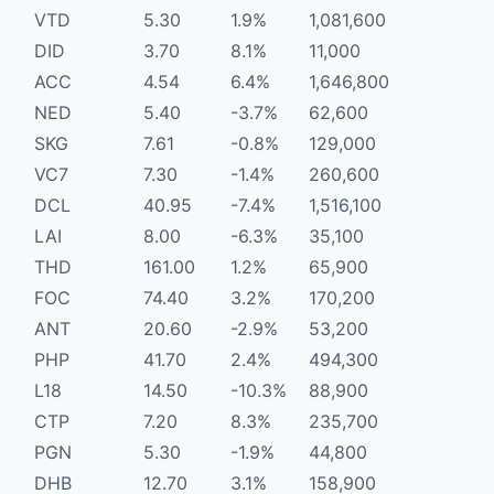
VTD
5.30
1.9%
1,081,600
DID
3.70
8.1%
11,000
ACC
4.54
6.4%
1,646,800
NED
5.40
-3.7%
62,600
SKG
7.61
-0.8%
129,000
VC7
7.30
-1.4%
260,600
DCL
40.95
-7.4%
1,516,100
LAI
8.00
-6.3%
35,100
THD
161.00
1.2%
65,900
FOC
74.40
3.2%
170,200
ANT
20.60
-2.9%
53,200
PHP
41.70
2.4%
494,300
L18
14.50
-10.3%
88,900
CTP
7.20
8.3%
235,700
PGN
5.30
-1.9%
44,800
DHB
12.70
3.1%
158,900