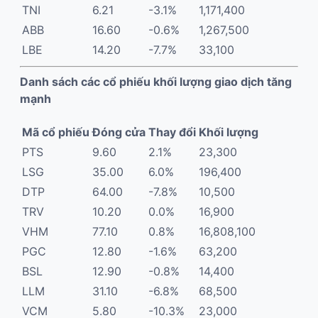
TNI
6.21
-3.1%
1,171,400
ABB
16.60
-0.6%
1,267,500
LBE
14.20
-7.7%
33,100
Danh sách các cổ phiếu khối lượng giao dịch tăng
mạnh
Mã cổ phiếu
Đóng cửa
Thay đổi
Khối lượng
PTS
9.60
2.1%
23,300
LSG
35.00
6.0%
196,400
DTP
64.00
-7.8%
10,500
TRV
10.20
0.0%
16,900
VHM
77.10
0.8%
16,808,100
PGC
12.80
-1.6%
63,200
BSL
12.90
-0.8%
14,400
LLM
31.10
-6.8%
68,500
VCM
5.80
-10.3%
23,000