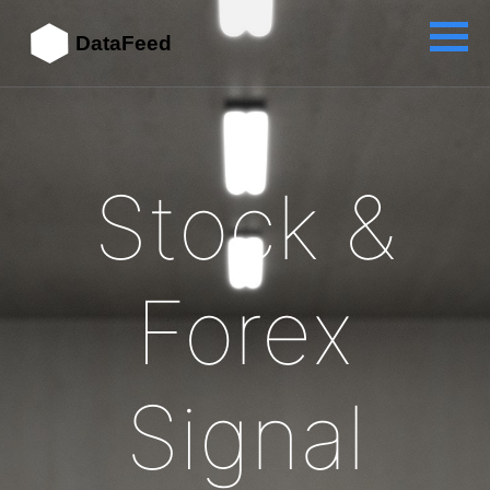
DataFeed
Stock &
Forex
Signal