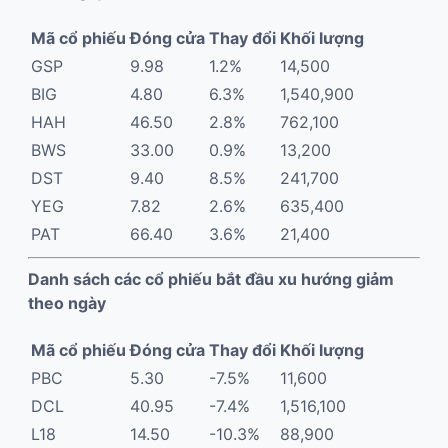
Mã cổ phiếu
Đóng cửa
Thay đổi
Khối lượng
GSP
9.98
1.2%
14,500
BIG
4.80
6.3%
1,540,900
HAH
46.50
2.8%
762,100
BWS
33.00
0.9%
13,200
DST
9.40
8.5%
241,700
YEG
7.82
2.6%
635,400
PAT
66.40
3.6%
21,400
Danh sách các cổ phiếu bắt đầu xu hướng giảm
theo ngày
Mã cổ phiếu
Đóng cửa
Thay đổi
Khối lượng
PBC
5.30
-7.5%
11,600
DCL
40.95
-7.4%
1,516,100
L18
14.50
-10.3%
88,900