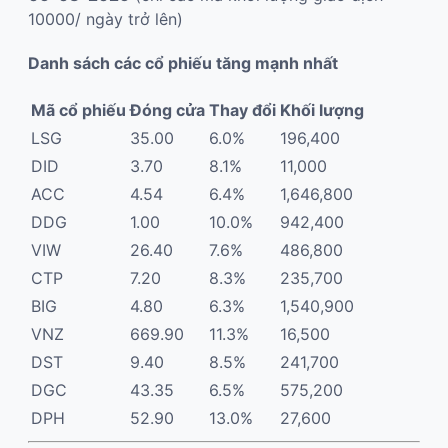
10000/ ngày trở lên)
Danh sách các cổ phiếu tăng mạnh nhất
Mã cổ phiếu
Đóng cửa
Thay đổi
Khối lượng
LSG
35.00
6.0%
196,400
DID
3.70
8.1%
11,000
ACC
4.54
6.4%
1,646,800
DDG
1.00
10.0%
942,400
VIW
26.40
7.6%
486,800
CTP
7.20
8.3%
235,700
BIG
4.80
6.3%
1,540,900
VNZ
669.90
11.3%
16,500
DST
9.40
8.5%
241,700
DGC
43.35
6.5%
575,200
DPH
52.90
13.0%
27,600