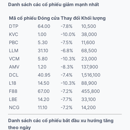
Danh sách các cổ phiếu giảm mạnh nhất
Mã cổ phiếu
Đóng cửa
Thay đổi
Khối lượng
DTP
64.00
-7.8%
10,500
KVC
1.00
-10.0%
38,000
PBC
5.30
-7.5%
11,600
LLM
31.10
-6.8%
68,500
VCM
5.80
-10.3%
23,000
AMV
1.20
-8.3%
137,900
DCL
40.95
-7.4%
1,516,100
L18
14.50
-10.3%
88,900
F88
67.00
-7.2%
455,800
LBE
14.20
-7.7%
33,100
NCG
11.10
-7.2%
14,200
Danh sách các cổ phiếu bắt đầu xu hướng tăng
theo ngày