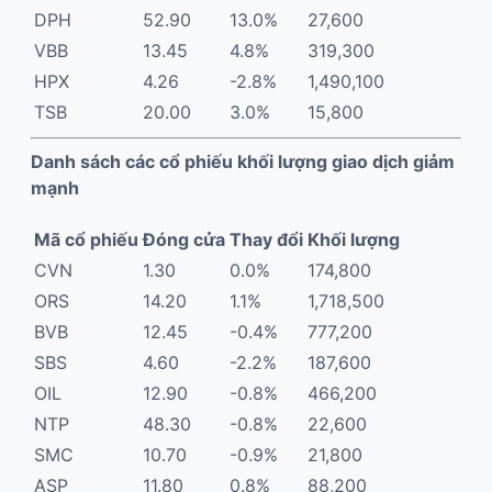
DPH
52.90
13.0%
27,600
VBB
13.45
4.8%
319,300
HPX
4.26
-2.8%
1,490,100
TSB
20.00
3.0%
15,800
Danh sách các cổ phiếu khối lượng giao dịch giảm
mạnh
Mã cổ phiếu
Đóng cửa
Thay đổi
Khối lượng
CVN
1.30
0.0%
174,800
ORS
14.20
1.1%
1,718,500
BVB
12.45
-0.4%
777,200
SBS
4.60
-2.2%
187,600
OIL
12.90
-0.8%
466,200
NTP
48.30
-0.8%
22,600
SMC
10.70
-0.9%
21,800
ASP
11.80
0.8%
88,200