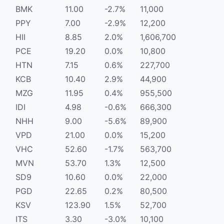
BMK
11.00
-2.7%
11,000
PPY
7.00
-2.9%
12,200
HII
8.85
2.0%
1,606,700
PCE
19.20
0.0%
10,800
HTN
7.15
0.6%
227,700
KCB
10.40
2.9%
44,900
MZG
11.95
0.4%
955,500
IDI
4.98
-0.6%
666,300
NHH
9.00
-5.6%
89,900
VPD
21.00
0.0%
15,200
VHC
52.60
-1.7%
563,700
MVN
53.70
1.3%
12,500
SD9
10.60
0.0%
22,000
PGD
22.65
0.2%
80,500
KSV
123.90
1.5%
52,700
ITS
3.30
-3.0%
10,100