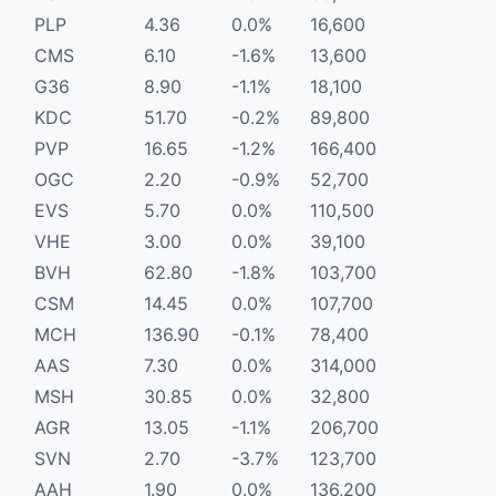
PLP
4.36
0.0%
16,600
CMS
6.10
-1.6%
13,600
G36
8.90
-1.1%
18,100
KDC
51.70
-0.2%
89,800
PVP
16.65
-1.2%
166,400
OGC
2.20
-0.9%
52,700
EVS
5.70
0.0%
110,500
VHE
3.00
0.0%
39,100
BVH
62.80
-1.8%
103,700
CSM
14.45
0.0%
107,700
MCH
136.90
-0.1%
78,400
AAS
7.30
0.0%
314,000
MSH
30.85
0.0%
32,800
AGR
13.05
-1.1%
206,700
SVN
2.70
-3.7%
123,700
AAH
1.90
0.0%
136,200