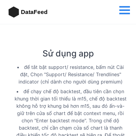
DataFeed
Sử dụng app
để tắt bật support/ resistance, bấm nút Cài
đặt, Chọn "Support/ Resistance/ Trendlines"
indicator (chỉ dành cho người dùng premium)
để chạy chế độ backtest, đầu tiên cần chọn
khung thời gian tối thiểu là m15, chế độ backtest
không hỗ trợ khung bé hơn m15, sau đó ấn-và-
giữ trên cửa sổ chart để bật context menu, rồi
chọn "Enter backtest mode". Trong chế dộ
backtest, chỉ cần chạm cửa sổ chart là thanh
điều khiển tốc độ backtest sẽ hiện ra. Để thoát